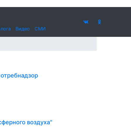
олога
Видео
СМИ
потребнадзор
сферного воздуха"