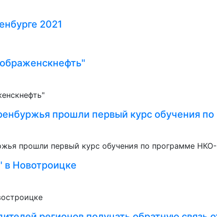
енбурге 2021
еображенскнефть"
ренбуржья прошли первый курс обучения п
 в Новотроицке
дителей регионов получать обратную связь 