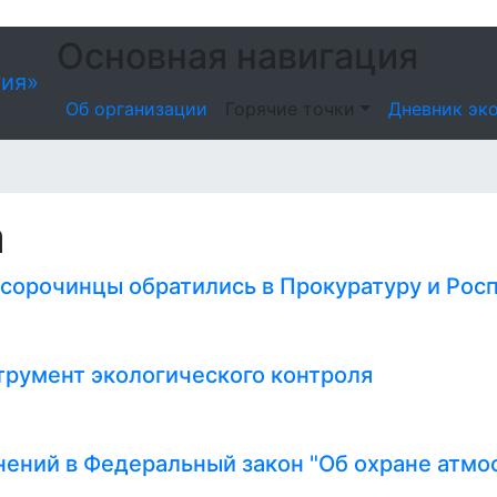
Основная навигация
ия»
Об организации
Горячие точки
Дневник эк
а
орочинцы обратились в Прокуратуру и Рос
трумент экологического контроля
ений в Федеральный закон "Об охране атмо